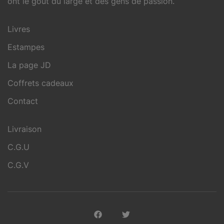
ont le goût du large et des gens de passion.
Livres
Estampes
La page JD
Coffrets cadeaux
Contact
Livraison
C.G.U
C.G.V