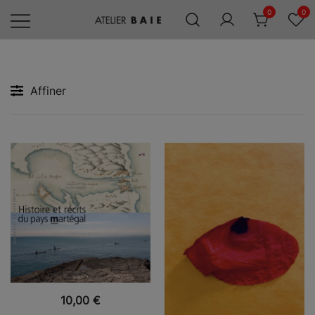
Skip
0
0
to
content
Editions
Atelier
Baie
Affiner
VUE RAPIDE
10,00
€