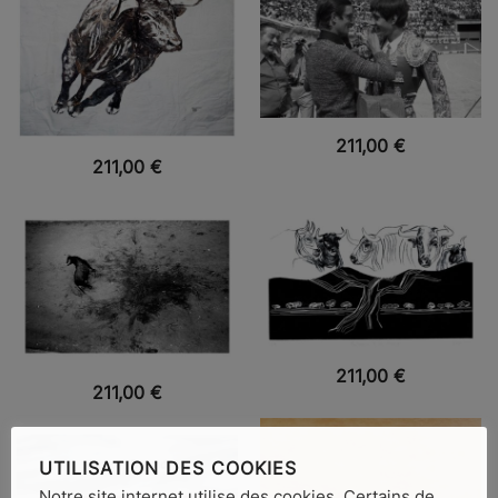
VUE RAPIDE
211,00
€
VUE RAPIDE
211,00
€
VUE RAPIDE
211,00
€
VUE RAPIDE
211,00
€
UTILISATION DES COOKIES
Notre site internet utilise des cookies. Certains de