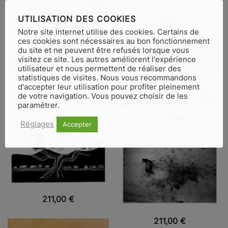
VUE RAPIDE
105,50
€
UTILISATION DES COOKIES
Notre site internet utilise des cookies. Certains de
ces cookies sont nécessaires au bon fonctionnement
du site et ne peuvent être refusés lorsque vous
visitez ce site. Les autres améliorent l'expérience
utilisateur et nous permettent de réaliser des
statistiques de visites. Nous vous recommandons
d'accepter leur utilisation pour profiter pleinement
VUE RAPIDE
211,00
€
de votre navigation. Vous pouvez choisir de les
paramétrer.
VUE RAPIDE
211,00
€
Réglages
Accepter
VUE RAPIDE
211,00
€
VUE RAPIDE
211,00
€