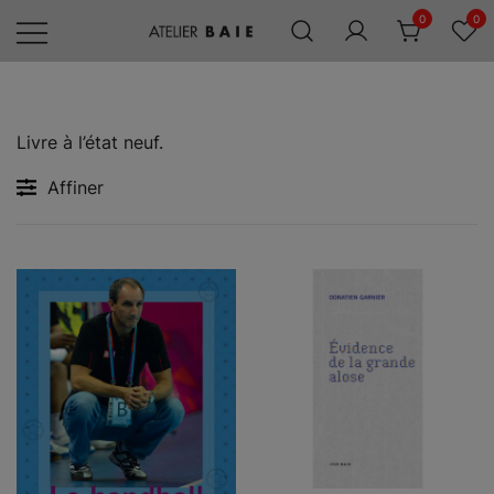
Skip
0
0
to
content
Editions
Atelier
Baie
Livre à l’état neuf.
Affiner