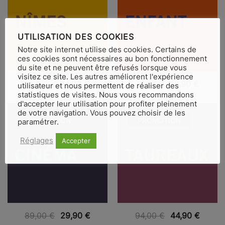
UTILISATION DES COOKIES
Notre site internet utilise des cookies. Certains de
ces cookies sont nécessaires au bon fonctionnement
du site et ne peuvent être refusés lorsque vous
visitez ce site. Les autres améliorent l'expérience
VUE RAPIDE
VUE RAPIDE
32,90
€
14,90
€
21,50
€
10,90
€
utilisateur et nous permettent de réaliser des
statistiques de visites. Nous vous recommandons
d'accepter leur utilisation pour profiter pleinement
de votre navigation. Vous pouvez choisir de les
PROMOTION
PROMOTION
paramétrer.
Réglages
Accepter
VUE RAPIDE
VUE RAPIDE
89,00
€
29,90
€
94,00
€
44,90
€