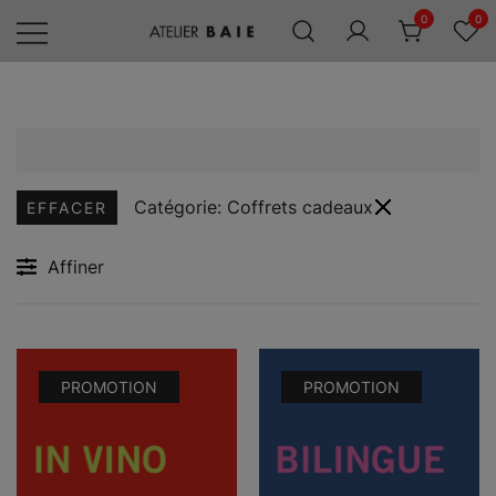
Skip
0
0
to
content
Editions
Atelier
Baie
Catégorie:
Coffrets cadeaux
EFFACER
Affiner
PROMOTION
PROMOTION