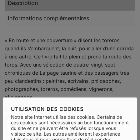
Description
Informations complémentaires
« En route et une couverture » disent les toreros
quand ils s’embarquent, la nuit, pour aller d’une corrida
à une autre. Ce livre fait le plein et prend la route des
toros. Avec une sélection de quatre-vingt-sept
chroniques de La page taurine et des passagers très
peu clandestins : peintres, écrivains, philosophes,
photographes, toreros, comédiens, vignerons,
aficionados.
UTILISATION DES COOKIES
Dos carré cousu collé, 384 pages, dont 80 pages
Notre site internet utilise des cookies. Certains de
illustrées
ces cookies sont nécessaires au bon fonctionnement
format 22 x 27,5 cm,
du site et ne peuvent être refusés lorsque vous
visitez ce site. Les autres améliorent l'expérience
quadri. ISBN 978-2-919208-59-3
utilisateur et nous permettent de réaliser des