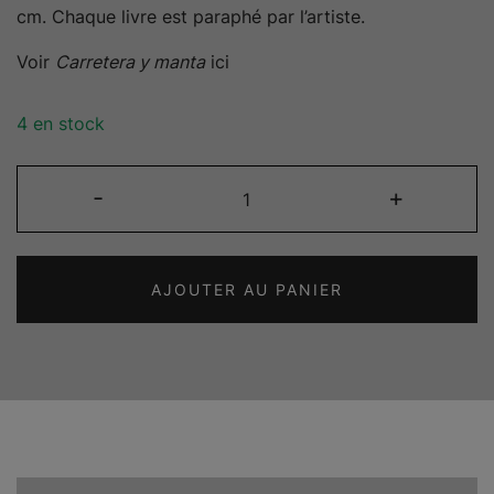
cm. Chaque livre est paraphé par l’artiste.
Voir
Carretera y manta
ici
4 en stock
quantité
-
+
de
Carretera
y
AJOUTER AU PANIER
manta
–
Estampe
François
Bruschet