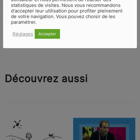
statistiques de visites. Nous vous recommandons
Prix de l’ensemble, un beau livre augmenté d’une
d'accepter leur utilisation pour profiter pleinement
estampe 96,90 € TTC
.
de votre navigation. Vous pouvez choisir de les
paramétrer.
Envoi colissimo.
Réglages
Accepter
Découvrez aussi