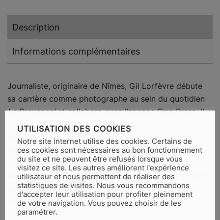
Description
Informations complémentaires
Journaliste, originaire de Nîmes, Gil Lorfèvre débute
sa carrière comme photographe au sein du quotidien
Le Provençal
et collabore avec l’agence Sipa Press. Il
intègre
Midi Libre
et sera chef d’agence à Montpellier,
UTILISATION DES COOKIES
puis reporter régional. Passionné de photographie, il
Notre site internet utilise des cookies. Certains de
mène depuis plusieurs années un travail photo sur les
ces cookies sont nécessaires au bon fonctionnement
du site et ne peuvent être refusés lorsque vous
plages du Grand Radeau aux Saintes-Maries-de-la-Mer
visitez ce site. Les autres améliorent l'expérience
autour des bois flottés et le phénomène de paréidolie
utilisateur et nous permettent de réaliser des
statistiques de visites. Nous vous recommandons
qui donne naissance à une série de clichés sous forme
d'accepter leur utilisation pour profiter pleinement
de bestiaire.
de votre navigation. Vous pouvez choisir de les
paramétrer.