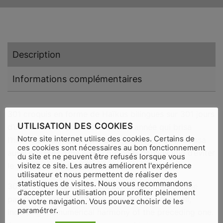
Description
Informations complémentaires
301 croquis en forme de Haïkus bilingues sur 301 jours
UTILISATION DES COOKIES
d’une année de pandémie (2021), année qui brisa
Notre site internet utilise des cookies. Certains de
l’harmonie numérique de la précédente. Elle fracassa
ces cookies sont nécessaires au bon fonctionnement
aussi nos vies. Une année qui nous confina afin d’éviter
du site et ne peuvent être refusés lorsque vous
le pire, la mort de soi et celle d’autrui.
visitez ce site. Les autres améliorent l'expérience
utilisateur et nous permettent de réaliser des
statistiques de visites. Nous vous recommandons
301 bilingual Haïku sketches over 301 days of one
d'accepter leur utilisation pour profiter pleinement
pandemic year (2021), the year that broke us all,
de votre navigation. Vous pouvez choisir de les
paramétrer.
including the numerical harmony of the preceding one.