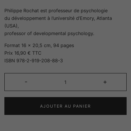
Philippe Rochat est professeur de psychologie
du développement à l’université d’Emory, Atlanta
(USA),
professor of developmental psychology.
Format 16 x 20,5 cm, 94 pages
Prix 16,90 € TTC
ISBN 978-2-919-208-88-3
quantité
-
+
de
Haïkus
de
AJOUTER AU PANIER
l’année
suspendue