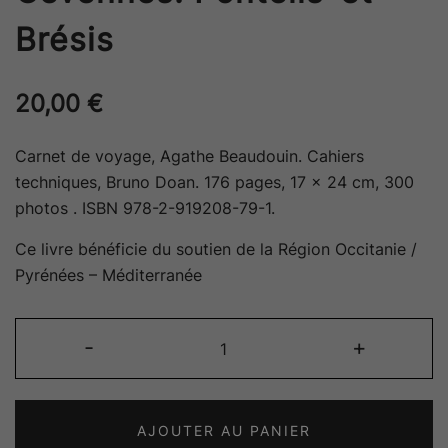
Brésis
20,00
€
Carnet de voyage, Agathe Beaudouin. Cahiers
techniques, Bruno Doan. 176 pages, 17 x 24 cm, 300
photos . ISBN 978-2-919208-79-1.
Ce livre bénéficie du soutien de la Région Occitanie /
Pyrénées – Méditerranée
quantité
-
+
de
Un
coin
AJOUTER AU PANIER
de