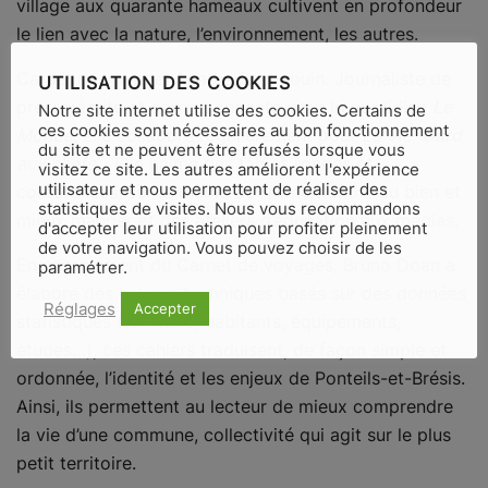
village aux quarante hameaux cultivent en profondeur
le lien avec la nature, l’environnement, les autres.
Carnet de voyage, Agathe Beaudouin. Journaliste de
UTILISATION DES COOKIES
presse écrite et correspondante pour le quotidien
Le
Notre site internet utilise des cookies. Certains de
ces cookies sont nécessaires au bon fonctionnement
Monde
, elle collabore régulièrement pour
La Vie
,
Gard
du site et ne peuvent être refusés lorsque vous
aux chefs
… Elle anime des tables rondes et
visitez ce site. Les autres améliorent l'expérience
utilisateur et nous permettent de réaliser des
conférences, sur le thème de l’alimentation, du bien et
statistiques de visites. Nous vous recommandons
mieux manger et des ateliers d’éducation aux médias.
d'accepter leur utilisation pour profiter pleinement
de votre navigation. Vous pouvez choisir de les
En complément du Carnet de voyages, Bruno Doan a
paramétrer.
élaboré des cahiers techniques basés sur des données
Réglages
Accepter
statistiques (territoire, habitants, équipements,
études…), ces cahiers traduisent, de façon simple et
ordonnée, l’identité et les enjeux de Ponteils-et-Brésis.
Ainsi, ils permettent au lecteur de mieux comprendre
la vie d’une commune, collectivité qui agit sur le plus
petit territoire.