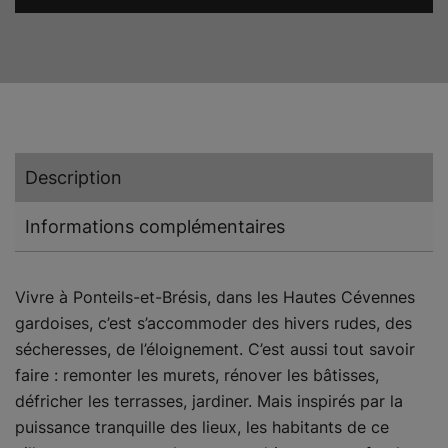
terre
en
Cévennes.
Ponteils-
et-
Brésis
Description
Informations complémentaires
Vivre à Ponteils-et-Brésis, dans les Hautes Cévennes
gardoises, c’est s’accommoder des hivers rudes, des
sécheresses, de l’éloignement. C’est aussi tout savoir
faire : remonter les murets, rénover les bâtisses,
défricher les terrasses, jardiner. Mais inspirés par la
puissance tranquille des lieux, les habitants de ce