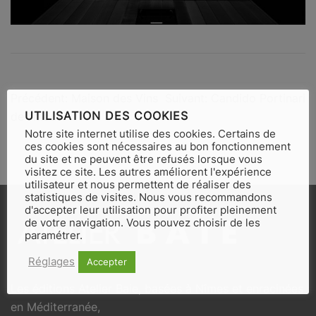
Navigation
Précédent:
Maison des Vins
Suivant:
Candido Portinari
UTILISATION DES COOKIES
de limoux
de
Notre site internet utilise des cookies. Certains de
ces cookies sont nécessaires au bon fonctionnement
l’article
du site et ne peuvent être refusés lorsque vous
visitez ce site. Les autres améliorent l'expérience
utilisateur et nous permettent de réaliser des
statistiques de visites. Nous vous recommandons
d'accepter leur utilisation pour profiter pleinement
de votre navigation. Vous pouvez choisir de les
paramétrer.
Réglages
Accepter
Les éditions Atelier Baie, basées à Nîmes et enracinées
en Méditerranée,