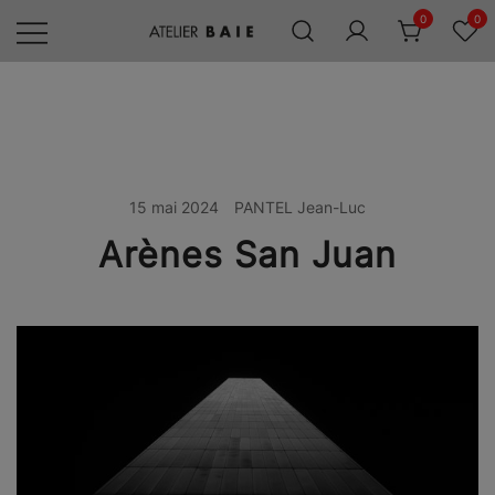
Skip
0
0
to
content
Editions
Atelier
Baie
15 mai 2024
PANTEL Jean-Luc
Arènes San Juan