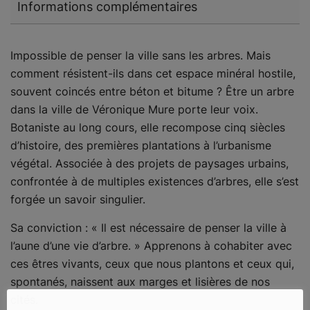
Informations complémentaires
Impossible de penser la ville sans les arbres. Mais
comment résistent-ils dans cet espace minéral hostile,
souvent coincés entre béton et bitume ? Être un arbre
dans la ville de Véronique Mure porte leur voix.
Botaniste au long cours, elle recompose cinq siècles
d’histoire, des premières plantations à l’urbanisme
végétal. Associée à des projets de paysages urbains,
confrontée à de multiples existences d’arbres, elle s’est
forgée un savoir singulier.
Sa conviction : « Il est nécessaire de penser la ville à
l’aune d’une vie d’arbre. » Apprenons à cohabiter avec
ces êtres vivants, ceux que nous plantons et ceux qui,
spontanés, naissent aux marges et lisières de nos
cités.