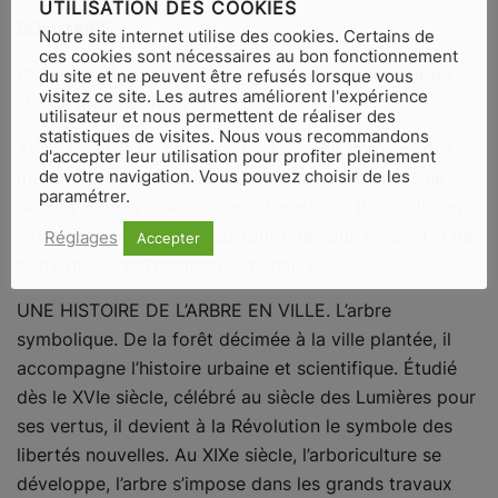
UTILISATION DES COOKIES
SOMMAIRE
.
Notre site internet utilise des cookies. Certains de
ces cookies sont nécessaires au bon fonctionnement
PRÉFACE : Michel Lussault, géographe, directeur de
du site et ne peuvent être refusés lorsque vous
visitez ce site. Les autres améliorent l'expérience
l’École urbaine de Lyon
utilisateur et nous permettent de réaliser des
statistiques de visites. Nous vous recommandons
AVANT-PROPOS. L’arbre urbain grandit entre quatre
d'accepter leur utilisation pour profiter pleinement
de votre navigation. Vous pouvez choisir de les
murs, le pied noyé dans le béton ou le bitume. Que
paramétrer.
perçoit-il de la cité, quelles interactions tisse-t-il dans
cette cohabitation ? Et surtout que nous révèle-t-il de
Réglages
Accepter
notre manière d’habiter ce monde ?
UNE HISTOIRE DE L’ARBRE EN VILLE. L’arbre
symbolique. De la forêt décimée à la ville plantée, il
accompagne l’histoire urbaine et scientifique. Étudié
dès le XVIe siècle, célébré au siècle des Lumières pour
ses vertus, il devient à la Révolution le symbole des
libertés nouvelles. Au XIXe siècle, l’arboriculture se
développe, l’arbre s’impose dans les grands travaux