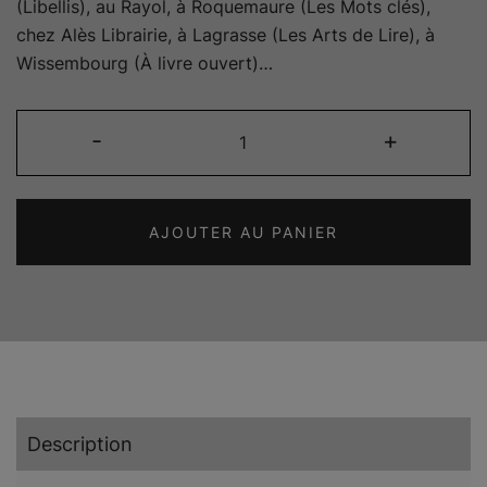
(Libellis), au Rayol, à Roquemaure (Les Mots clés),
chez Alès Librairie, à Lagrasse (Les Arts de Lire), à
Wissembourg (À livre ouvert)…
quantité
-
+
de
Être
un
AJOUTER AU PANIER
arbre
dans
la
ville
Description