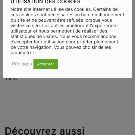
UTILISATION DES COOKIES
– au prix de 54,40 €
Notre site internet utilise des cookies. Certains de
ces cookies sont nécessaires au bon fonctionnement
– abonnement de soutien 130€
du site et ne peuvent être refusés lorsque vous
visitez ce site. Les autres améliorent l'expérience
La page toro de Jacques D. vous sera adressée sous
utilisateur et nous permettent de réaliser des
statistiques de visites. Nous vous recommandons
forme de fichier pdf format A3.
d'accepter leur utilisation pour profiter pleinement
Pour recevoir
la chronique sur papier
par courrier,
de votre navigation. Vous pouvez choisir de les
paramétrer.
nous demandons un supplément.
La page est hebdomadaire
d’avril à septembre compris
Réglages
Accepter
et mensuelle (le dernier jeudi du mois) d’octobre à fin
mars.
Découvrez aussi