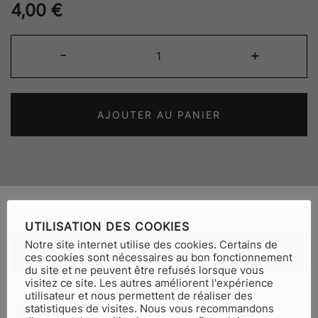
4,00
€
quantité
-
+
de
In
Vino
AJOUTER AU PANIER
04
Autour
de
la
Loire
UTILISATION DES COOKIES
Notre site internet utilise des cookies. Certains de
Informations complémentaires
ces cookies sont nécessaires au bon fonctionnement
du site et ne peuvent être refusés lorsque vous
visitez ce site. Les autres améliorent l'expérience
utilisateur et nous permettent de réaliser des
statistiques de visites. Nous vous recommandons
Poids
0,5 kg