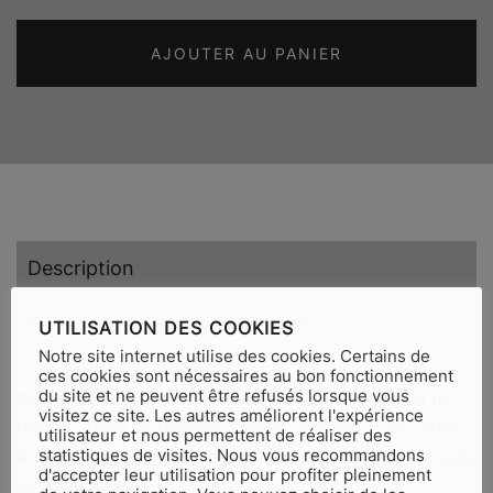
Je
colorie
AJOUTER AU PANIER
le
Pont
du
Gard
Description
Informations complémentaires
UTILISATION DES COOKIES
Notre site internet utilise des cookies. Certains de
ces cookies sont nécessaires au bon fonctionnement
du site et ne peuvent être refusés lorsque vous
Pour les petits, à colorier, des planches évoquant le
visitez ce site. Les autres améliorent l'expérience
Pont du Gard, le Gardon, l’olivier centenaire, le castor
utilisateur et nous permettent de réaliser des
statistiques de visites. Nous vous recommandons
et tous ses amis. Les dessins sont légendés en français
d'accepter leur utilisation pour profiter pleinement
et en anglais.