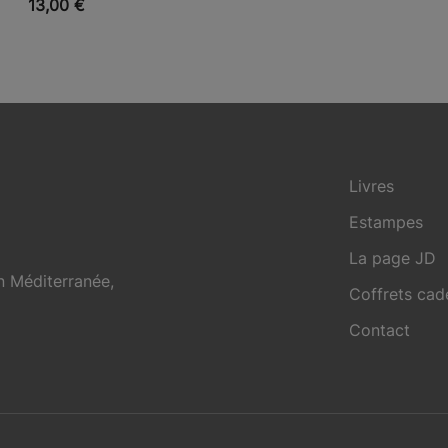
VUE RAPIDE
13,00
€
Livres
Estampes
La page JD
en Méditerranée,
Coffrets ca
Contact