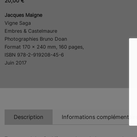
20,00
€
Jacques Maigne
Vigne Saga
Embres & Castelmaure
Photographies Bruno Doan
Format 170 x 240 mm, 160 pages,
ISBN 978-2-919208-45-6
Juin 2017
Description
Informations complémentair