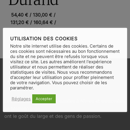
VUE RAPIDE
54,40
€
/
130,00
€
/
131,20
€
/
160,64
€
/
175,00
€
UTILISATION DES COOKIES
Notre site internet utilise des cookies. Certains de
ces cookies sont nécessaires au bon fonctionnement
du site et ne peuvent être refusés lorsque vous
visitez ce site. Les autres améliorent l'expérience
utilisateur et nous permettent de réaliser des
statistiques de visites. Nous vous recommandons
d'accepter leur utilisation pour profiter pleinement
de votre navigation. Vous pouvez choisir de les
paramétrer.
Réglages
Accepter
Les éditions Atelier Baie, basées à Nîmes et enracinées
en Méditerranée,
ont le goût du large et des gens de passion.