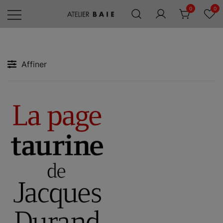
Skip
0
0
to
content
Editions
Atelier
Baie
Affiner