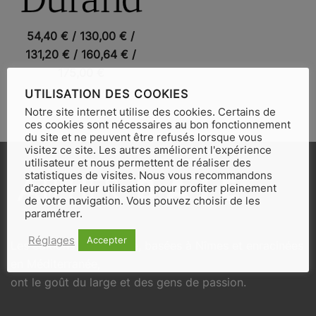
VUE RAPIDE
54,40
€
/
130,00
€
/
131,20
€
/
160,64
€
/
175,00
€
UTILISATION DES COOKIES
Notre site internet utilise des cookies. Certains de
ces cookies sont nécessaires au bon fonctionnement
du site et ne peuvent être refusés lorsque vous
visitez ce site. Les autres améliorent l'expérience
utilisateur et nous permettent de réaliser des
statistiques de visites. Nous vous recommandons
d'accepter leur utilisation pour profiter pleinement
de votre navigation. Vous pouvez choisir de les
paramétrer.
Réglages
Accepter
Les éditions Atelier Baie, basées à Nîmes et enracinées
en Méditerranée,
ont le goût du large et des gens de passion.