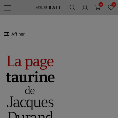
Skip
0
0
to
content
Editions
Atelier
Baie
Affiner