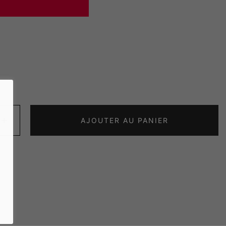
ité
+
AJOUTER AU PANIER
logues
honiques
(s)