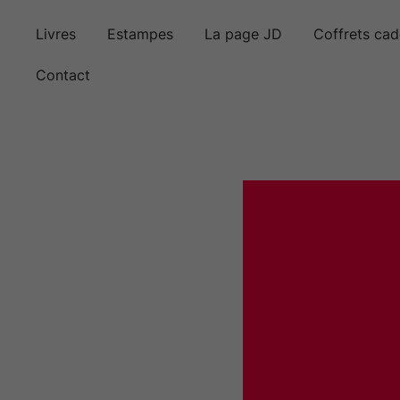
Skip
to
Livres
Estampes
La page JD
Coffrets ca
content
Contact