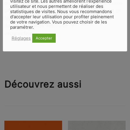
visitez ce site. Les autres améliorent l'expérience
qu’on a en commençant le manuscrit. C’est, à n’en pas
utilisateur et nous permettent de réaliser des
douter, un poète authentique, inspiré, à l’écriture à la
statistiques de visites. Nous vous recommandons
d'accepter leur utilisation pour profiter pleinement
fois charnelle et tournée vers la nature, ce qui lui
de votre navigation. Vous pouvez choisir de les
donne une grande sensualité…»
paramétrer.
Jacques Durand
Réglages
Accepter
Découvrez aussi