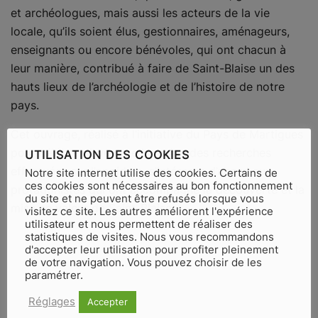
et archéologues, mais aussi les acteurs de la vie
locale, qu’ils soient élus, gestionnaires, aménageurs,
enseignants ou encore bénévoles, qui ont chacun à
leur manière, contribué à faire de Saint-Blaise un des
hauts lieux de l’archéologie et de l’histoire de notre
pays.
Cet ouvrage, réalisé à l’initiative du Pays de Martigues
pour célébrer l’aventure humaine des recherches
UTILISATION DES COOKIES
effectuées sur l’oppidum, s’intéresse d’abord aux
Notre site internet utilise des cookies. Certains de
ces cookies sont nécessaires au bon fonctionnement
protagonistes qui ont accompagné la découverte et la
du site et ne peuvent être refusés lorsque vous
mise en valeur de Saint-Blaise.
visitez ce site. Les autres améliorent l'expérience
utilisateur et nous permettent de réaliser des
statistiques de visites. Nous vous recommandons
d'accepter leur utilisation pour profiter pleinement
de votre navigation. Vous pouvez choisir de les
paramétrer.
Réglages
Accepter