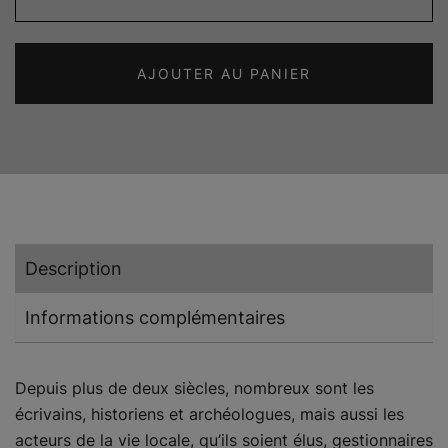
de
Saint-
Blaise
AJOUTER AU PANIER
1935-
2017.
Les
travaux
et
les
jours
Description
Informations complémentaires
Depuis plus de deux siècles, nombreux sont les
écrivains, historiens et archéologues, mais aussi les
acteurs de la vie locale, qu’ils soient élus, gestionnaires