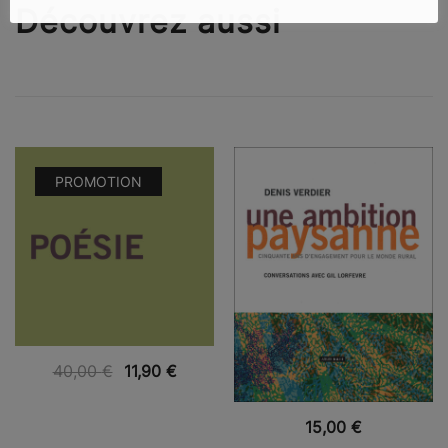
Découvrez aussi
PROMOTION
VUE RAPIDE
40,00
€
11,90
€
VUE RAPIDE
15,00
€