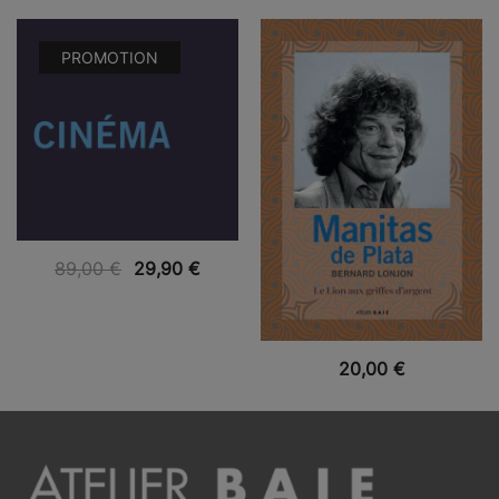
PROMOTION
VUE RAPIDE
89,00
€
29,90
€
VUE RAPIDE
20,00
€