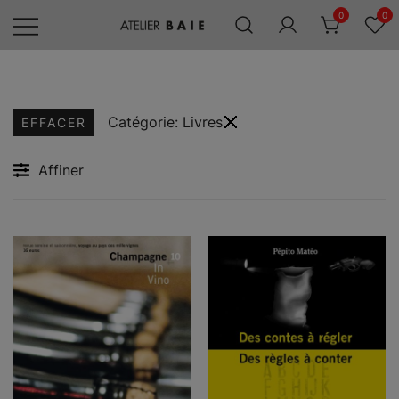
Skip
0
0
to
content
Editions
Atelier
Baie
Catégorie:
Livres
EFFACER
Affiner