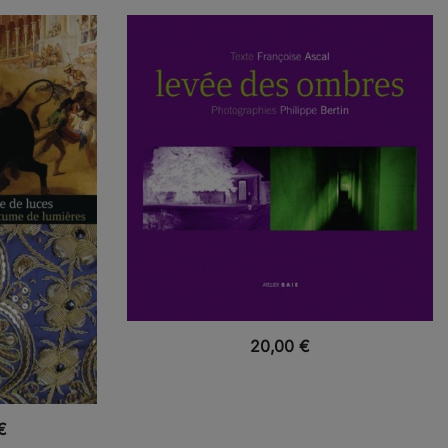
VUE RAPIDE
20,00
€
€