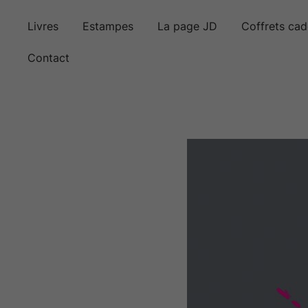
Skip
to
Livres
Estampes
La page JD
Coffrets ca
content
Contact