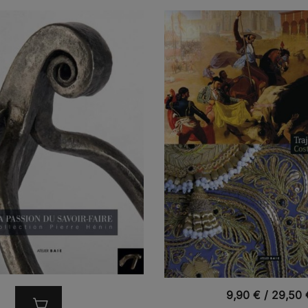
VUE RAPIDE
9,90
€
/
29,50