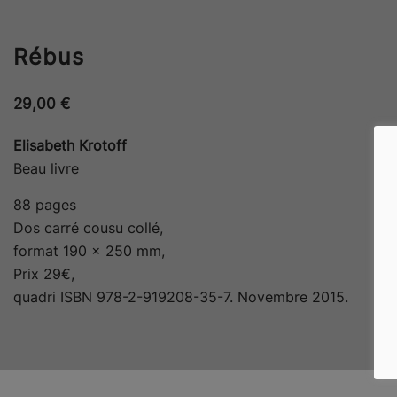
Rébus
29,00
€
Elisabeth Krotoff
Beau livre
88 pages
Dos carré cousu collé,
format 190 x 250 mm,
Prix 29€,
quadri ISBN 978-2-919208-35-7. Novembre 2015.