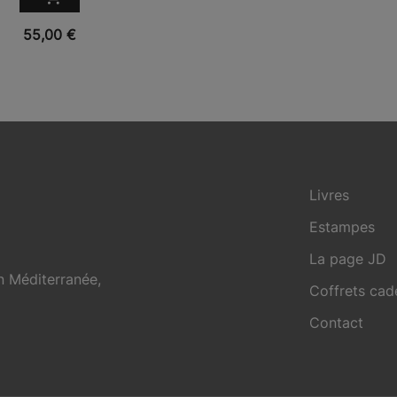
VUE RAPIDE
55,00
€
Livres
Estampes
La page JD
en Méditerranée,
Coffrets ca
Contact