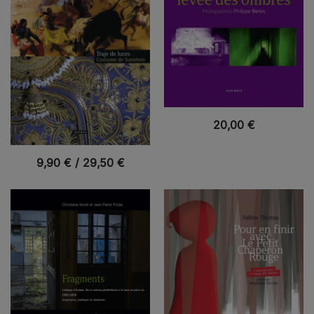
VUE RAPIDE
20,00
€
VUE RAPIDE
9,90
€
/
29,50
€