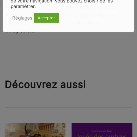
de votre navigation. Vous pouvez choisir de les
paramétrer.
vintage. It comes straight from the land and the
seasons, from the vines and the grapes and is a
Réglages
Accepter
celebration of work well done. Honour to
winegrowers!
Découvrez aussi