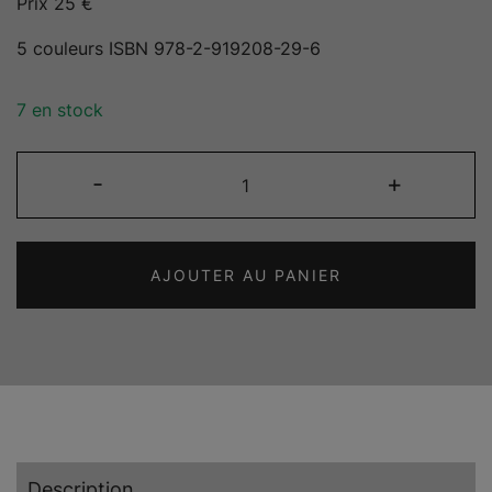
Prix 25 €
5 couleurs ISBN 978-2-919208-29-6
7 en stock
quantité
-
+
de
De
vigne
AJOUTER AU PANIER
en
vin
/
From
Vineyard
to
Wine
Description