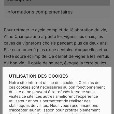
Informations complémentaires
Pour retracer le cycle complet de l’élaboration du vin,
Aline Champsaur a arpenté les vignes, les chais, les
caves de vignerons choisis pendant plus de deux ans.
Elle en a ramené plus d’une centaine d’aquarelles et un
texte sobre et limpide. Ce carnet de vigne a les vertus
du bon vin : il coule de source, évoque la terre ou les
saisons, les plantes ou les fruits et célèbre le travail
UTILISATION DES COOKIES
bien fait. Hommage aux vignerons !
Notre site internet utilise des cookies. Certains de
Aline Champsaur spent time in vineyards, cellars and
ces cookies sont nécessaires au bon fonctionnement
du site et ne peuvent être refusés lorsque vous
growers’ wineries for more than two years to record
visitez ce site. Les autres améliorent l'expérience
the entire cycle of wine making. She made over a
utilisateur et nous permettent de réaliser des
statistiques de visites. Nous vous recommandons
hundred watercolours and wrote a clear and sober
d'accepter leur utilisation pour profiter pleinement
record. Her wine journal has the virtues of a good