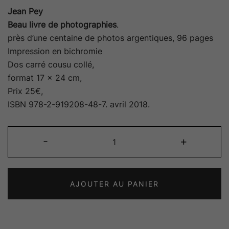
Jean Pey
Beau livre de photographies
.
près d’une centaine de photos argentiques, 96 pages
Impression en bichromie
Dos carré cousu collé,
format 17 x 24 cm,
Prix 25€,
ISBN 978-2-919208-48-7. avril 2018.
quantité
-
+
de
Lumières
de
AJOUTER AU PANIER
garrigue