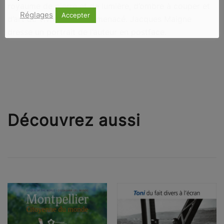
royaume de pierre et de lumière, d’ombre à couper et
Réglages
Accepter
d’art de vivre. Un éden menacé. Jacques Maigne
dresse un portrait de l’auteur en postface.
Découvrez aussi