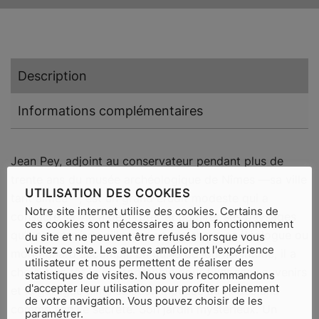
Description
Informations complémentaires
Jean Pey, adjoint au conservateur pendant plus de
trente ans du musée archéologique de Nîmes —sa ville
UTILISATION DES COOKIES
tant aimée—, est un grand érudit modeste qui a
Notre site internet utilise des cookies. Certains de
consacré sa vie à décrypter et admirer ses paysages
ces cookies sont nécessaires au bon fonctionnement
qu’il n’a cessé de sillonner en marcheur, spéléologue ou
du site et ne peuvent être refusés lorsque vous
visitez ce site. Les autres améliorent l'expérience
montagnard accompli. En guise de journal intime, il a
utilisateur et nous permettent de réaliser des
choisi très tôt la photographie pour fixer ses souvenirs
statistiques de visites. Nous vous recommandons
d'accepter leur utilisation pour profiter pleinement
et la garrigue nîmoise s’est imposée au fil des ans
de votre navigation. Vous pouvez choisir de les
comme son île secrète. Son jardin mystérieux. Un
paramétrer.