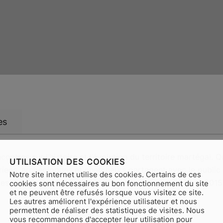
es
ontres sur l’histoire et l’évolution du territoire martégal. 
UTILISATION DES COOKIES
riens, archéologues et chercheurs partagent avec le public l
Notre site internet utilise des cookies. Certains de ces
nces de ces mardis du patrimoine donnés entre 2013 et 2015
cookies sont nécessaires au bon fonctionnement du site
et ne peuvent être refusés lorsque vous visitez ce site.
Les autres améliorent l'expérience utilisateur et nous
permettent de réaliser des statistiques de visites. Nous
vous recommandons d'accepter leur utilisation pour