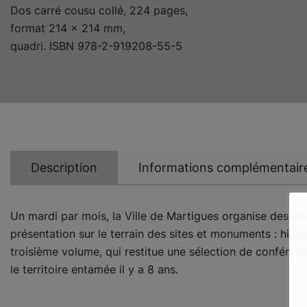
Dos carré cousu collé, 224 pages,
format 214 x 214 mm,
quadri. ISBN 978-2-919208-55-5
Description
Informations complémentair
Un mardi par mois, la Ville de Martigues organise des renc
présentation sur le terrain des sites et monuments : histo
troisième volume, qui restitue une sélection de confére
le territoire entamée il y a 8 ans.