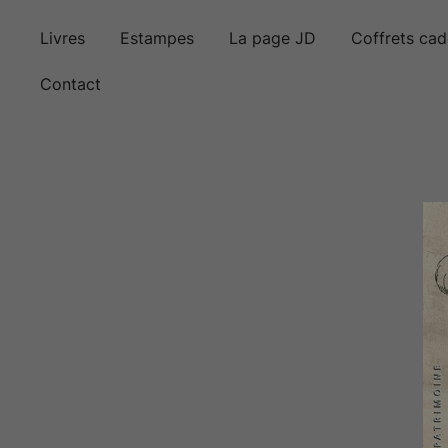
Skip
to
Livres
Estampes
La page JD
Coffrets ca
content
Contact