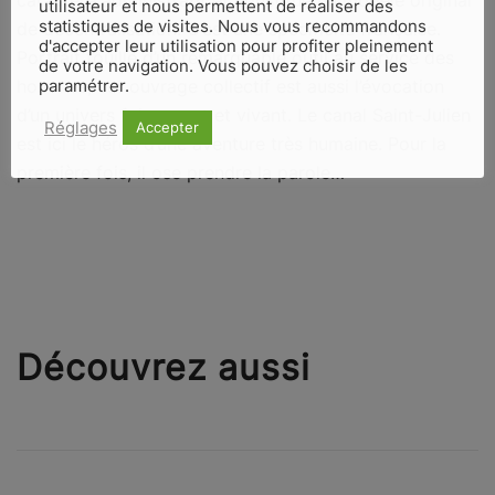
utilisateur et nous permettent de réaliser des
statistiques de visites. Nous vous recommandons
de décentralisation. C’est une spécificité française.
d'accepter leur utilisation pour profiter pleinement
Portrait fouillé d’un remarquable outil au service des
de votre navigation. Vous pouvez choisir de les
hommes, cet ouvrage collectif est aussi l’évocation
paramétrer.
d’un univers foisonnant et vivant. Le canal Saint-Julien
Réglages
Accepter
est ici le héros d’une aventure très humaine. Pour la
première fois, il ose prendre la parole…
Découvrez aussi