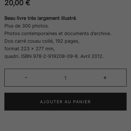
20,00
€
Beau livre très largement illustré
.
Plus de 300 photos.
Photos contemporaines et documents d’archive.
Dos carré cousu collé, 192 pages,
format 223 x 277 mm,
quadri. ISBN 978-2-919208-09-8. Avril 2012.
quantité
-
+
de
Je
suis
AJOUTER AU PANIER
le
canal
Saint-
Julien