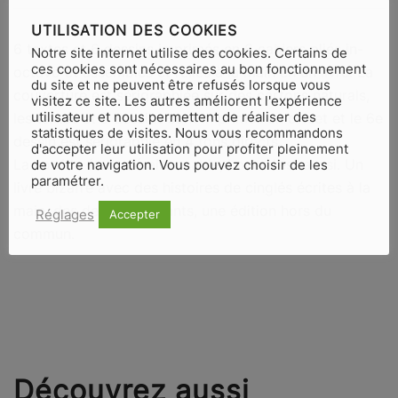
UTILISATION DES COOKIES
6 textes et 6 dessins imprimés en 6 cahiers pliés in-
Notre site internet utilise des cookies. Certains de
ces cookies sont nécessaires au bon fonctionnement
octavo et assemblés et reliés à la main en un livre. La
du site et ne peuvent être refusés lorsque vous
couverture est sérigraphiée sur des cartons naturals,
visitez ce site. Les autres améliorent l'expérience
les textes et 5 dessins sont imprimés en offset et le 6e
utilisateur et nous permettent de réaliser des
statistiques de visites. Nous vous recommandons
dessin est sérigraphié en 4 tons directs.
d'accepter leur utilisation pour profiter pleinement
La corrida étant déraisonnable, Locos l’est aussi. Un
de votre navigation. Vous pouvez choisir de les
paramétrer.
livre bizarre avec des histoires de cinglés écrites à la
main, des dessins délirants, une édition hors du
Réglages
Accepter
commun.
Découvrez aussi