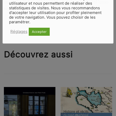
zodiacal, des examens mandarinaux aux chants quan
utilisateur et nous permettent de réaliser des
statistiques de visites. Nous vous recommandons
họ.
d'accepter leur utilisation pour profiter pleinement
de votre navigation. Vous pouvez choisir de les
paramétrer.
Réglages
Accepter
Découvrez aussi